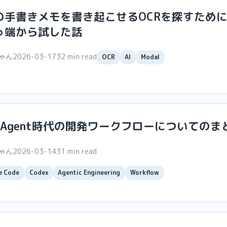
の手書きメモを書き起こせるOCRを探すために
っ端から試した話
ちゃん
2026-03-17
32 min read
OCR
AI
Modal
ng Agent時代の開発ワークフローについてのま
ちゃん
2026-03-14
31 min read
e Code
Codex
Agentic Engineering
Workflow