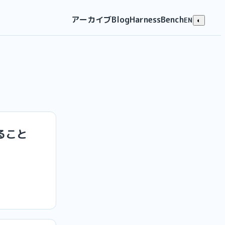
アーカイブ
Blog
HarnessBench
EN
◐
いること