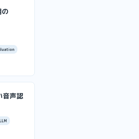
用の
luation
い音声認
LLM