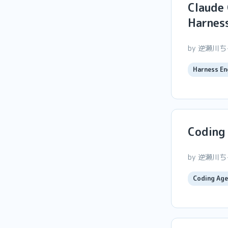
Claud
Harne
by 逆瀬川
Harness En
Codi
by 逆瀬川
Coding Age