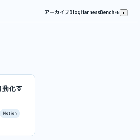
アーカイブ
Blog
HarnessBench
EN
◐
を自動化す
Notion