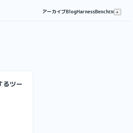
アーカイブ
Blog
HarnessBench
EN
◐
正するツー