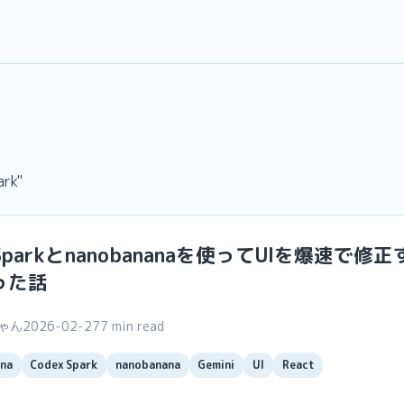
rk"
x Sparkとnanobananaを使ってUIを爆速で修
った話
ちゃん
2026-02-27
7 min read
na
Codex Spark
nanobanana
Gemini
UI
React