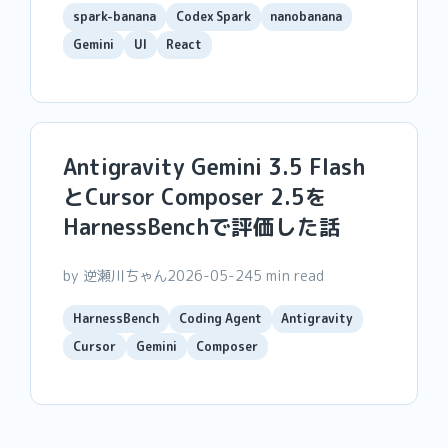
spark-banana
Codex Spark
nanobanana
Gemini
UI
React
Antigravity Gemini 3.5 Flash
とCursor Composer 2.5を
HarnessBenchで評価した話
by 逆瀬川ちゃん
2026-05-24
5 min read
HarnessBench
Coding Agent
Antigravity
Cursor
Gemini
Composer