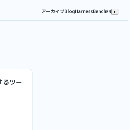
アーカイブ
Blog
HarnessBench
EN
◐
正するツー