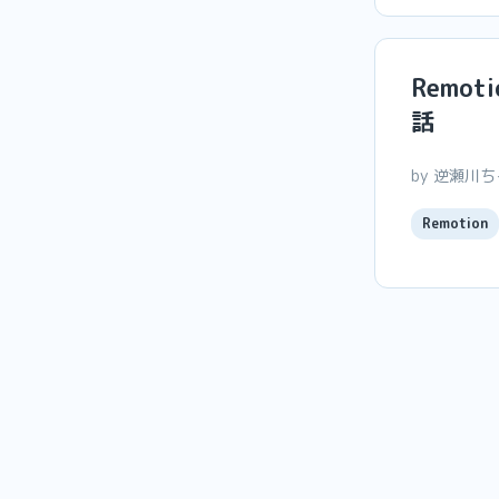
Remo
話
by 逆瀬川
Remotion