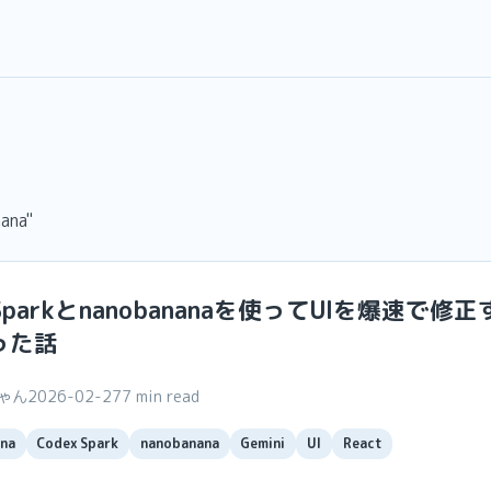
ana"
x Sparkとnanobananaを使ってUIを爆速で修
った話
ちゃん
2026-02-27
7 min read
na
Codex Spark
nanobanana
Gemini
UI
React