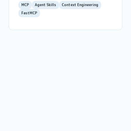
MCP
Agent Skills
Context Engineering
FastMCP