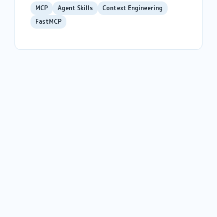
MCP
Agent Skills
Context Engineering
FastMCP